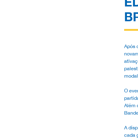
E
B
Após 
novam
ativa
pales
modali
O even
partid
Além d
Bandei
A disp
cada g