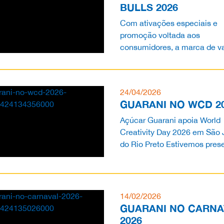
BULLS 2026
Com ativações especiais e
promoção voltada aos
consumidores, a marca de v
da Tereos também assina a
premiação do campeão do
rodeioO Açú...
24/04/2026
GUARANI NO WCD 2
Açúcar Guarani apoia World
Creativity Day 2026 em São 
do Rio Preto Estivemos pres
no World Creativity Day 202
uma das...
14/02/2026
GUARANI NO CARNA
2026