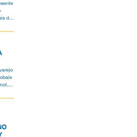
esente
o
ais de
ceu no
A
varejo
lobais
nol,
Orla
NO
Y