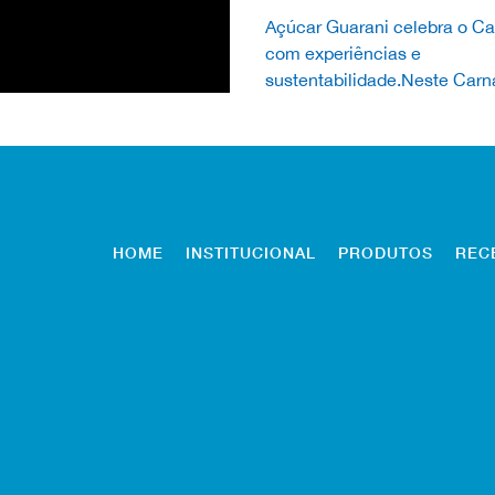
Açúcar Guarani celebra o Ca
com experiências e
sustentabilidade.Neste Carn
de 2026, o Açúcar Guarani 
presença em eventos tr...
HOME
INSTITUCIONAL
PRODUTOS
REC