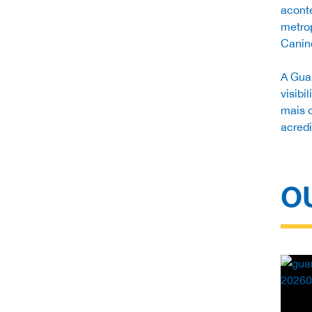
aconte
metrop
Canin
A Guar
visibi
mais o
acred
O