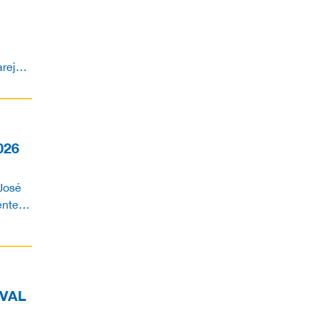
arejo
026
José
entes
6 como
VAL