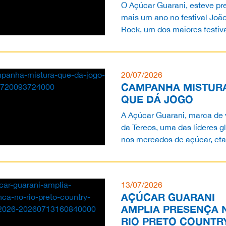
O Açúcar Guarani, esteve pr
mais um ano no festival Joã
Rock, um dos maiores festiv
música do país, que aconte
dia 1º de agosto,...
20/07/2026
CAMPANHA MISTUR
QUE DÁ JOGO
A Açúcar Guarani, marca de 
da Tereos, uma das líderes g
nos mercados de açúcar, eta
energia e amidos, se uniu a 
Rio, concessi...
13/07/2026
AÇÚCAR GUARANI
AMPLIA PRESENÇA 
RIO PRETO COUNTR