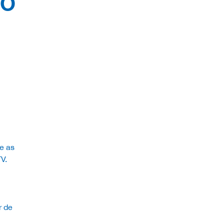
TO
e as
V.
r de