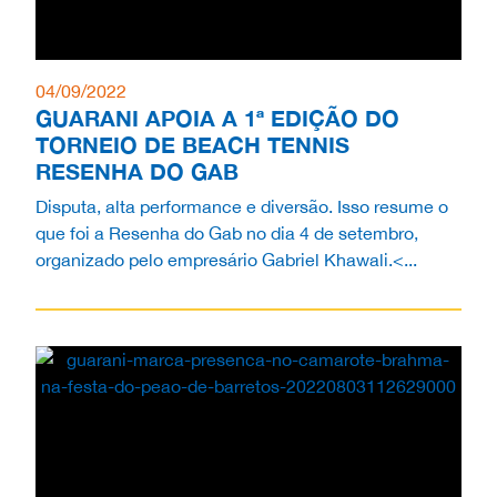
04/09/2022
GUARANI APOIA A 1ª EDIÇÃO DO
TORNEIO DE BEACH TENNIS
RESENHA DO GAB
Disputa, alta performance e diversão. Isso resume o
que foi a Resenha do Gab no dia 4 de setembro,
organizado pelo empresário Gabriel Khawali.<...