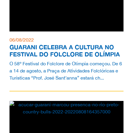
06/08/2022
GUARANI CELEBRA A CULTURA NO
FESTIVAL DO FOLCLORE DE OLÍMPIA
O 58º Festival do Folclore de Olímpia começou. De 6
a 14 de agosto, a Praça de Atividades Folclóricas e
Turísticas “Prof. José Sant’anna” estará ch...