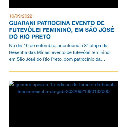
10/09/2022
GUARANI PATROCINA EVENTO DE
FUTEVÔLEI FEMININO, EM SÃO JOSÉ
DO RIO PRETO
No dia 10 de setembro, aconteceu a 3ª etapa da
Resenha das Minas, evento de futevôlei feminino,
em São José do Rio Preto, com patrocínio da
Guarani...