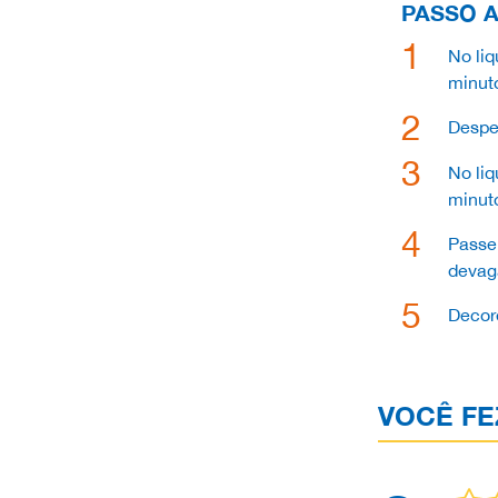
PASSO A
No liq
minut
Despe
No liq
minut
Passe
devaga
Decor
VOCÊ FE