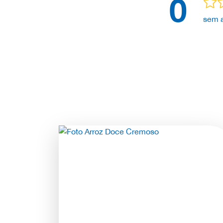
0
sem a