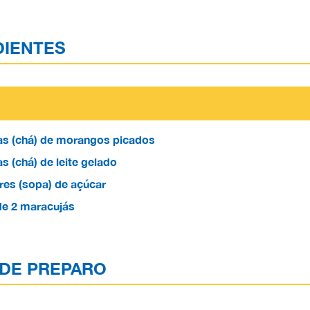
DIENTES
ras (chá) de morangos picados
as (chá) de leite gelado
res (sopa) de açúcar
de 2 maracujás
DE PREPARO