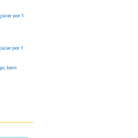
çúcar por 1
çúcar por 1
go, bem