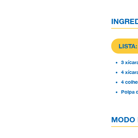
INGRE
LISTA:
3 xíca
4 xícar
4 colhe
Polpa 
MODO 